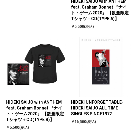
HIDEKI SAIJO with ANTHEM
feat. Graham Bonnet 『ナイ
ト・ゲーム2020』 【数量限定
Tシャツ＋CD(TYPE A)】
￥5,500(税込)
HIDEKI SAIJO with ANTHEM
HIDEKI UNFORGETTABLE-
feat. Graham Bonnet 『ナイ
HIDEKI SAIJO ALL TIME
ト・ゲーム2020』 【数量限定
SINGLES SINCE1972
Tシャツ＋CD(TYPE B)】
￥16,500(税込)
￥5,500(税込)